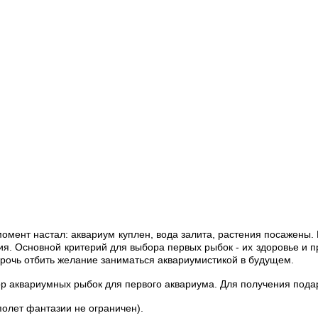
омент настал: аквариум куплен, вода залита, растения посажены.
ения. Основной критерий для выбора первых рыбок - их здоровье и 
прочь отбить желание заниматься аквариумистикой в будущем.
р аквариумных рыбок для первого аквариума. Для получения подар
полет фантазии не ограничен).