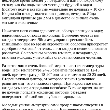
некоторое время ползает у поверхности или по покровному
стеклу, как бы подыскивая место для будущей кладки
(поэтому воду в аквариуме желательно не доливать ~ 10 см).
Кладка яйц откладывается, как правило, вечером. Яйца
ампулярии крупные (до 2 мм в диаметре) и сначала очень
мягкие и эластичные.
Нажатием ноги самка сдвигает их, образуя плотную кладку,
напоминающую гроздь винограда. Примерно через сутки
кладка затвердевает. Яйца ампулярии перестают быть
глянцевыми еще во время икрометания, оболочка приобретает
серебристо-матовый оттенок, а вся кладка в целом становится
розоватой. Со временем окраска темнеет, и незадолго до
выклева молодых улиток яйца становятся совсем черными.
Развитие яиц в очень большой мере зависит от температуры
воды. При температуре 24-26 развитие протекает за 12-15
дней, при температуре 18-20° оно затягивается до 20-25 дней.
Второй важный фактор, от которого зависит успешное
развитие яиц - это влажность среды. При недостатке влаги
кладка усыхает, а зародыши погибают. В то же время, на нее
не должен попадать конденсат, который разъедает
поверхностный слой яиц и убивает зародыши.
Молодые улитки ампулярии сами проделывают отверстия в
оболочке кладки и падают в воду. Выращивать их лучше в