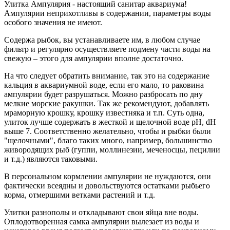
Улитка Ампулярия - настоящий санитар аквариума!
Ампулярии неприхотливы в содержании, параметры воды
особого значения не имеют.
Содержа рыбок, вы устанавливаете им, в любом случае
фильтр и регулярно осуществляете подмену части воды на
свежую – этого для ампулярии вполне достаточно.
На что следует обратить внимание, так это на содержание
кальция в аквариумной воде, если его мало, то раковина
ампулярии будет разрушаться. Можно разбросать по дну
мелкие морские ракушки. Так же рекомендуют, добавлять
мраморную крошку, крошку известняка и т.п. Суть одна,
улиток лучше содержать в жесткой и щелочной воде pH, dH
выше 7. Соответственно желательно, чтобы и рыбки были
"щелочными", благо таких много, например, большинство
живородящих рыб (гуппи, моллинезии, меченосцы, пецилии
и т.д.) являются таковыми.
В персональном кормлении ампулярии не нуждаются, они
фактически всеядны и довольствуются остатками рыбьего
корма, отмершими ветками растений и т.д.
Улитки разнополы и откладывают свои яйца вне воды.
Оплодотворенная самка ампулярии вылезает из воды и