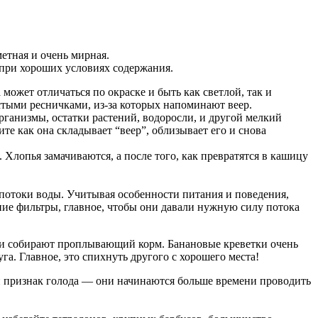
етная и очень мирная.
е при хороших условиях содержания.
может отличаться по окраске и быть как светлой, так и
стыми ресничками, из-за которых напоминают веер.
рганизмы, остатки растений, водоросли, и другой мелкий
ите как она складывает “веер”, облизывает его и снова
лопья замачиваются, а после того, как превратятся в кашицу
потоки воды. Учитывая особенности питания и поведения,
ние фильтры, главное, чтобы они давали нужную силу потока
те и собирают проплывающий корм. Банановые креветки очень
га. Главное, это спихнуть другого с хорошего места!
й признак голода — они начинаются больше времени проводить