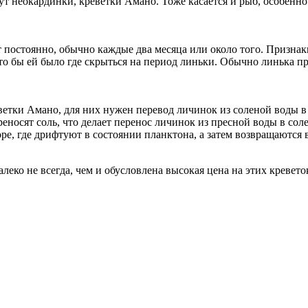
т неокардинки, креветки Амано. Тоже касается и рыб, особенно
т постоянно, обычно каждые два месяца или около того. Признак
что бы ей было где скрыться на период линьки. Обычно линька п
еветки Амано, для них нужен перевод личинок из соленой воды 
переносят соль, что делает перенос личинок из пресной воды в с
оре, где дрифтуют в состоянии планктона, а затем возвращаются
леко не всегда, чем и обусловлена высокая цена на этих кревето