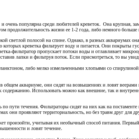
и очень популярна среди любителей креветок. Она крупная, зам
этом продолжительность жизни ее 1-2 года, либо немного больш
ой светлой полосой на спине. Однако, в разных аквариумах она 
 которых креветка фильтрует воду и питается. Они покрыты гу
ветка-фильтратор пропускает потоки воды и отлавливает микроо
сставив лапки и фильтруя поток. Если присмотреться, то вы увид
нктоном, либо мелко измельченными хлопьями со спирулиной. Х
 общем аквариуме, они сидят на возвышениях и ловят веерами 
 к содержанию. Использовать можно как внешние, так и внутрен
ть по пути течения. Фильтраторы сидят на них как на постамен
ах они проявляют территориальность, но без травм друг для дру
ожет произойти, учитывая их необычный способ питания. Первы
звышенности и ловят течение.