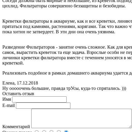
Соседи должны быть мирные и небольшие, из креветок подойду
цихлид. Фильтраторы совершенно беззащитны и безобидны.
Креветки фильтраторы в аквариуме, как и все креветки, линяю
прятаться под камнями, растениями, корягами. Так что важно 
пока хитин не затвердеет. В эти дни она очень уязвима.
Разведение Фильтраторов - занятие очень сложное. Как для кр
самок, вырастить креветок та еще задача. Взрослые особи не 
личинки креветки фильтратора вместе с течением уносятся в м
креветкой.
Реализовать подобное в рамках домашнего аквариума удается да
Елена
,
17.12.2018
Ну ооооочень большие, правда трУсы, куда-то спрятались. )))
Оставить отзыв
Имя
E-mail
Комментарий