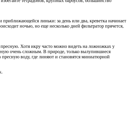
 избегайте тетрадонов, крупных барбусов, большинство
и приближающейся линьки: за день или два, креветка начинает
роисходит ночью, но еще несколько дней фильтратор прячется,
в пресную. Хотя икру часто можно видеть на ложножках у
оленую очень сложным. В природе, только вылупившиеся
 в пресную воду, где линяют и становятся миниатюрной
к.