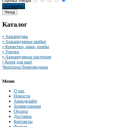
Оценка товара
Каталог
• Аквариумы
• Аквариумные рыбки
• Креветки, раки, крабы
• Улитки
• Аквариумные растения
• Корм для рыб
Черепахи/Земноводные
Меню
О нас
Новости
Аквадизайн
Зоомагазинам
Оплата
Доставка
Контакты
Форум