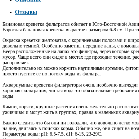
Отзывы
Банановая креветка фильтратов обитает в Юго-Восточной Азии 
Взрослая банановая креветка вырастает размером 6-8 см. При 
Окраска креветки желтоватая, с коричневыми полосами и широк
довольно темной. Особенно заметны передние лапы, с помощью
Веера расположенные на лапах это фильтры, через которые кре
мусор. Чаще всего они сидят в местах где проходит течение, ра
расправляет.
Дополнительно их можно кормить наупилиями артемии, фитопла
просто пустите ее по потоку воды из фильтра.
Аквариумные креветки фильтраторы очень необычно выглядят в
хорошая фильтрация, чистая вода это обязательные требования
воды.
Камни, коряги, крупные растения очень желательно располага
уживчивы и могут жить в группах, правда в маленьких аквариум
Важно следить что бы они ни голодали, что довольно легко м
на дне, двигаясь в поисках корма. Обычно же, они сидят на во
Параметры воды: pH: 6.5-7.5, dH: 6-15, 23-29С.