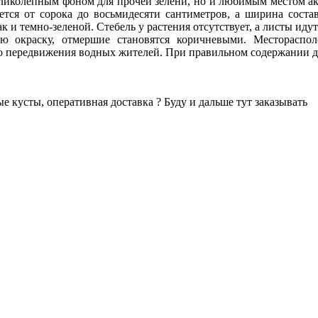
великолепным фоном для прочей зелени, но и любимым местом ак
ется от сорока до восьмидесяти сантиметров, а ширина состав
ак и темно-зеленой. Стебель у растения отсутствует, а листы ид
 окраску, отмершие становятся коричневыми. Местораспол
ого передвижения водных жителей. При правильном содержании д
ые кусты, оперативная доставка ? Буду и дальше тут заказывать