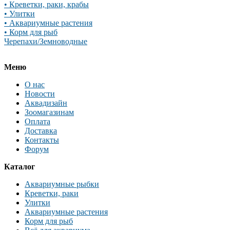
• Креветки, раки, крабы
• Улитки
• Аквариумные растения
• Корм для рыб
Черепахи/Земноводные
Меню
О нас
Новости
Аквадизайн
Зоомагазинам
Оплата
Доставка
Контакты
Форум
Каталог
Аквариумные рыбки
Креветки, раки
Улитки
Аквариумные растения
Корм для рыб