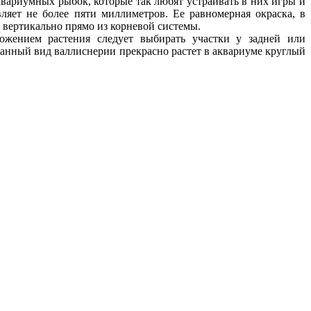
вариумных рыбок, которые так любят устраивать в них игры и
ляет не более пяти миллиметров. Ее равномерная окраска, в
ут вертикально прямо из корневой системы.
ожением растения следует выбирать участки у задней или
анный вид валлиснерии прекрасно растет в аквариуме круглый