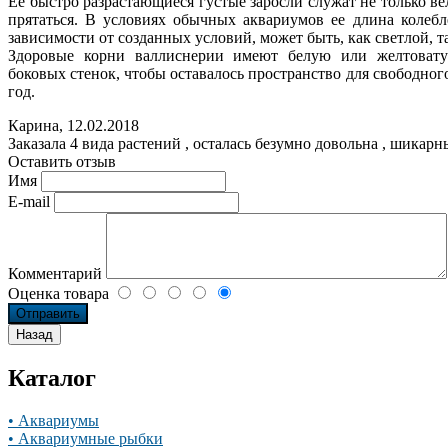
Ее быстро разрастающиеся густые заросли служат не только 
прятаться. В условиях обычных аквариумов ее длина колебл
зависимости от созданных условий, может быть, как светлой, т
Здоровые корни валлиснерии имеют белую или желтоватую
боковых стенок, чтобы оставалось пространство для свободн
год.
Карина
,
12.02.2018
Заказала 4 вида растений , осталась безумно довольна , шикарн
Оставить отзыв
Имя
E-mail
Комментарий
Оценка товара
Каталог
• Аквариумы
• Аквариумные рыбки